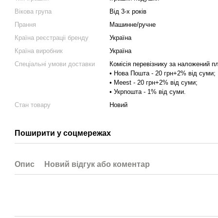
Вікова група
Від 3-х років
Прання
Машинне/ручне
Країна реєстраціі бренду
Україна
Країна виробник
Україна
Спеціальні умови доставки
Комісія перевізнику за наложений п
• Нова Пошта - 20 грн+2% від суми;
• Meest - 20 грн+2% від суми;
• Укрпошта - 1% від суми.
Стан товару
Новий
Поширити у соцмережах
Опис
Новий відгук або коментар