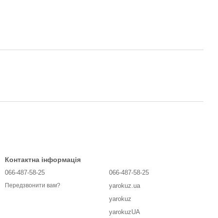
Контактна інформація
066-487-58-25
066-487-58-25
yarokuz.ua
Передзвонити вам?
yarokuz
yarokuzUA