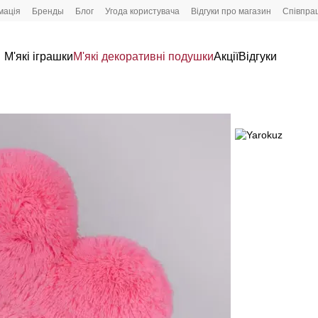
мація
Бренды
Блог
Угода користувача
Відгуки про магазин
Співпра
М'які іграшки
М'які декоративні подушки
Акції
Відгуки