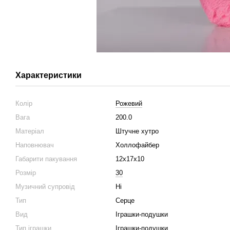
Характеристики
Колір
Рожевий
Вага
200.0
Матеріал
Штучне хутро
Наповнювач
Холлофайбер
Габарити пакування
12х17х10
Розмір
30
Музичний супровід
Ні
Тип
Серце
Вид
Іграшки-подушки
Тип іграшки
Іграшки-подушки