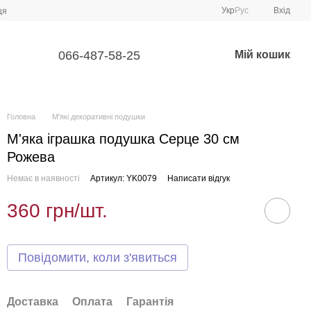
Укр
Рус
Вхід
ця
066-487-58-25
Мій кошик
Головна
М'які декоративні подушки
М'яка іграшка подушка Серце 30 см
Рожева
Немає в наявності
Артикул: YK0079
Написати відгук
360 грн/шт.
Повідомити, коли з'явиться
Доставка
Оплата
Гарантія