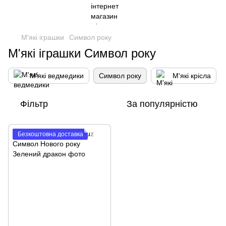
М'які іграшки
Символ року
М'які іграшки Символ року
М'які ведмедики
Символ року
М'які крісла
Фільтр
За популярністю
Безкоштовна доставка