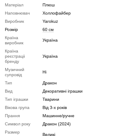
Матеріал
Плюш
Наповнювач
Холлофайбер
Виробник
Yarokuz
Розмір
60 см
Країна
Україна
виробник
Країна
реєстраціі
Україна
бренду
Музичний
Ні
супровід
Тип
Дракон
Вид
Декоративні іграшки
Тип іграшки
Тварини
Вікова група
Від 3-х років
Прання
Машинне/ручне
Символ року
Дракон (2024)
Размер
Великі