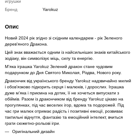
игрушки
Бренд
Yarokuz
Опис
Новий 2024 рік згідно зі східним календарем - рік Зеленого
дерев'яного Дракона.
Цей знак вважається одним із найсильніших знаків китайського
зодіаку, він символізує міць, силу та енергію.
М'яка іграшка Yarokuz Зелений дракон стане чудовим
подарунком до Дня Святого Миколая, Різдва, Нового року.
Дракончик від українського бренду Yarokuz надзвичайно милий
і обов'язково підкорить серця і малюків, і дорослих. Іграшка
дуже м'яка і приємна на дотик, її не хочеться випускати з
обіймів. Разом із дракончиком від бренду Yarokuz цікаво на
прогулянках, під час веселих ігор, вдома та подорожей. Під
час гри малюк отримає радість і позитивні емоції, розвиває
тактильні відчуття, фантазію та емоційний інтелект, вчиться
грати сюжетно-рольові ігри.
Оригінальний дизайн