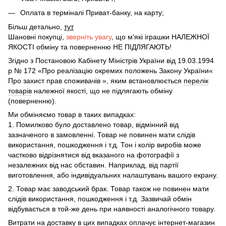
Оплата в терміналі Приват-банку, на карту;
Більш детально,
тут
Шановні покупці,
зверніть увагу
, що м'які іграшки НАЛЕЖНОЇ
ЯКОСТІ обміну та поверненню НЕ ПІДЛЯГАЮТЬ!
Згідно з Постановою Кабінету Міністрів України від 19.03.1994
р № 172 «Про реалізацію окремих положень Закону України«
Про захист прав споживачів », яким встановлюється
перелік
товарів
належної якості, що не підлягають обміну
(поверненню).
Ми обміняємо товар в таких випадках:
1. Помилково було доставлено товар, відмінний від
зазначеного в замовленні. Товар не повинен мати слідів
використання, пошкодження і т.д. Тон і колір виробів може
частково відрізнятися від вказаного на фотографії з
незалежних від нас обставин. Наприклад, від партії
виготовлення, або індивідуальних налаштувань вашого екрану.
2. Товар має заводський брак. Товар також не повинен мати
слідів використання, пошкодження і т.д. Зазвичай обмін
відбувається в той-же день при наявності аналогічного товару.
Витрати на доставку в цих випадках оплачує інтернет-магазин