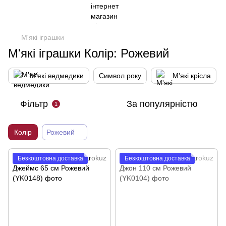
М'які іграшки
М'які іграшки Колір: Рожевий
М'які ведмедики
Символ року
М'які крісла
Фільтр
За популярністю
1
Колір
Рожевий
Безкоштовна доставка
Безкоштовна доставка