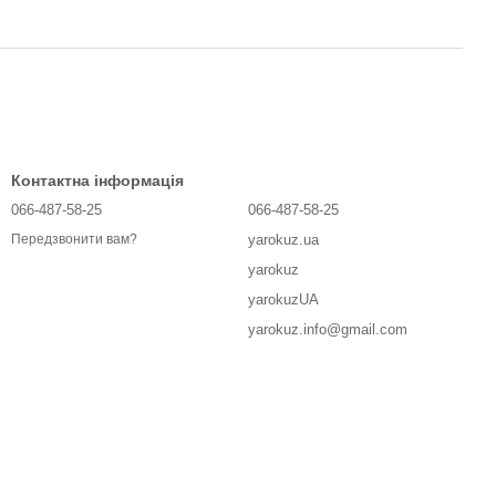
Контактна інформація
066-487-58-25
066-487-58-25
yarokuz.ua
Передзвонити вам?
yarokuz
yarokuzUA
yarokuz.info@gmail.com