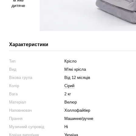
Характеристики
Тип
Крісло
Вид
М'які крісла
Вікова група
Від 12 місяців
Колір
Сірий
Вага
2 кг
Матеріал
Велюр
Наповнювач
Холлофайбер
Прання
Машинне/ручне
Музичний супровід
Ні
Країна виробник
Україна