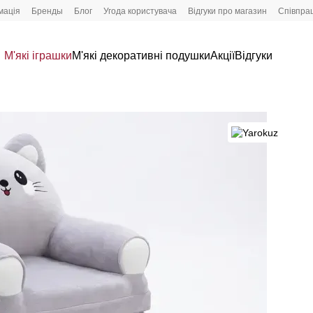
мація
Бренды
Блог
Угода користувача
Відгуки про магазин
Співпра
М'які іграшки
М'які декоративні подушки
Акції
Відгуки