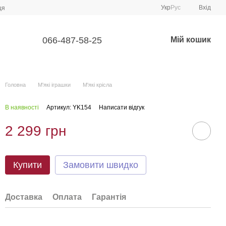
Укр
Рус
Вхід
ця
066-487-58-25
Мій кошик
Головна
М'які іграшки
М'які крісла
В наявності
Артикул: YK154
Написати відгук
2 299 грн
Купити
Замовити швидко
Доставка
Оплата
Гарантія