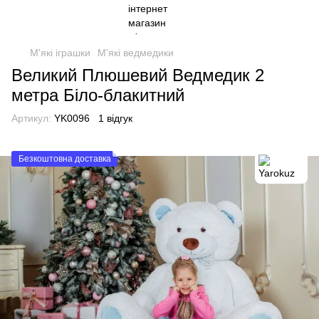
М'які іграшки
М'які ведмедики
Великий Плюшевий Ведмедик 2
метра Біло-блакитний
Артикул:
YK0096
1 відгук
Безкоштовна доставка