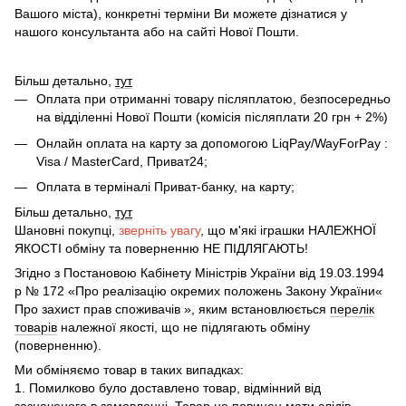
Вашого міста), конкретні терміни Ви можете дізнатися у
нашого консультанта або на сайті Нової Пошти.
Більш детально,
тут
Оплата при отриманні товару післяплатою, безпосередньо
на відділенні Нової Пошти (комісія післяплати 20 грн + 2%)
Онлайн оплата на карту за допомогою LiqPay/WayForPay :
Visa / MasterCard, Приват24;
Оплата в терміналі Приват-банку, на карту;
Більш детально,
тут
Шановні покупці,
зверніть увагу
, що м'які іграшки НАЛЕЖНОЇ
ЯКОСТІ обміну та поверненню НЕ ПІДЛЯГАЮТЬ!
Згідно з Постановою Кабінету Міністрів України від 19.03.1994
р № 172 «Про реалізацію окремих положень Закону України«
Про захист прав споживачів », яким встановлюється
перелік
товарів
належної якості, що не підлягають обміну
(поверненню).
Ми обміняємо товар в таких випадках:
1. Помилково було доставлено товар, відмінний від