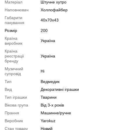
Матеріал
Штучне хутро
Наповнювач
Холлофайбер
Габарити
40х70х43
пакування
Розмір
200
Країна
Україна
виробник
Країна
реєстраціі
Україна
бренду
Музичний
Ні
супровід
Тип
Ведмедик
Вид
Декоративні іграшки
Тип іграшки
Тварини
Вікова група
Від 3-х років
Прання
Машинне/ручне
Виробник
Yarokuz
Стан товару
Новий