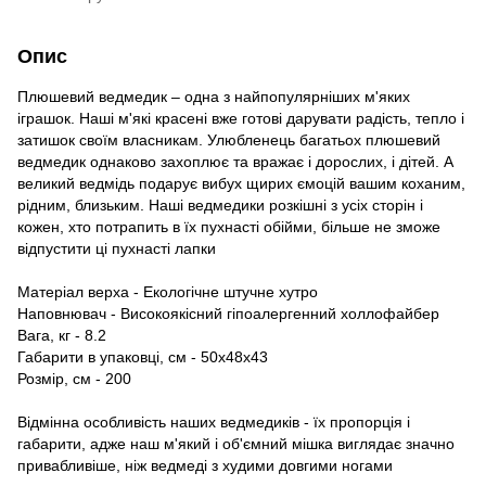
Опис
Плюшевий ведмедик – одна з найпопулярніших м'яких
іграшок. Наші м'які красені вже готові дарувати радість, тепло і
затишок своїм власникам. Улюбленець багатьох плюшевий
ведмедик однаково захоплює та вражає і дорослих, і дітей. А
великий ведмідь подарує вибух щирих ємоцій вашим коханим,
рідним, близьким. Наші ведмедики розкішні з усіх сторін і
кожен, хто потрапить в їх пухнасті обійми, більше не зможе
відпустити ці пухнасті лапки
Матеріал верха - Екологічне штучне хутро
Наповнювач - Високоякісний гіпоалергенний холлофайбер
Вага, кг - 8.2
Габарити в упаковці, см - 50х48х43
Розмір, см - 200
Відмінна особливість наших ведмедиків - їх пропорція і
габарити, адже наш м'який і об'ємний мішка виглядає значно
привабливіше, ніж ведмеді з худими довгими ногами