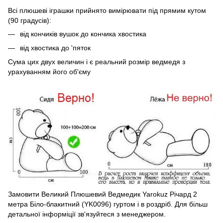
Всі плюшеві іграшки прийнято вимірювати під прямим кутом
(90 градусів):
від кончиків вушок до кончика хвостика
від хвостика до 'пяток
Сума цих двух величин і є реальний розмір ведмедя з
урахуванням його об'єму
Замовити Великий Плюшевий Ведмедик Yarokuz Річард 2
метра Біло-блакитний (YK0096) гуртом і в роздріб. Для більш
детальної інформіції зв'язуйтеся з менеджером.