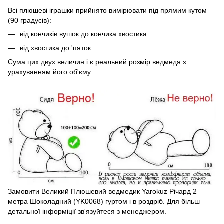
Всі плюшеві іграшки прийнято вимірювати під прямим кутом
(90 градусів):
від кончиків вушок до кончика хвостика
від хвостика до 'пяток
Сума цих двух величин і є реальний розмір ведмедя з
урахуванням його об'єму
Замовити Великий Плюшевий ведмедик Yarokuz Річард 2
метра Шоколадний (YK0068) гуртом і в роздріб. Для більш
детальної інформіції зв'язуйтеся з менеджером.