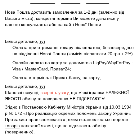
Нова Пошта доставить замовлення за 1-2 дні (залежно від
Вашого міста), конкретні терміни Ви можете дізнатися у
нашого консультанта або на сайті Нової Пошти.
Більш детально,
тут
Оплата при отриманні товару післяплатою, безпосередньо
на відділенні Нової Пошти (комісія післяплати 20 грн + 2%)
Онлайн оплата на карту за допомогою LiqPay/WayForPay :
Visa / MasterCard, Приват24;
Оплата в терміналі Приват-банку, на карту;
Більш детально,
тут
Шановні покупці,
зверніть увагу
, що м'які іграшки НАЛЕЖНОЇ
ЯКОСТІ обміну та поверненню НЕ ПІДЛЯГАЮТЬ!
Згідно з Постановою Кабінету Міністрів України від 19.03.1994
р № 172 «Про реалізацію окремих положень Закону України«
Про захист прав споживачів », яким встановлюється
перелік
товарів
належної якості, що не підлягають обміну
(поверненню).