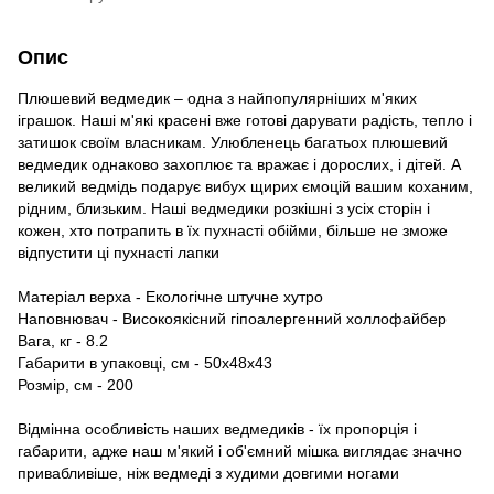
Опис
Плюшевий ведмедик – одна з найпопулярніших м'яких
іграшок. Наші м'які красені вже готові дарувати радість, тепло і
затишок своїм власникам. Улюбленець багатьох плюшевий
ведмедик однаково захоплює та вражає і дорослих, і дітей. А
великий ведмідь подарує вибух щирих ємоцій вашим коханим,
рідним, близьким. Наші ведмедики розкішні з усіх сторін і
кожен, хто потрапить в їх пухнасті обійми, більше не зможе
відпустити ці пухнасті лапки
Матеріал верха - Екологічне штучне хутро
Наповнювач - Високоякісний гіпоалергенний холлофайбер
Вага, кг - 8.2
Габарити в упаковці, см - 50х48х43
Розмір, см - 200
Відмінна особливість наших ведмедиків - їх пропорція і
габарити, адже наш м'який і об'ємний мішка виглядає значно
привабливіше, ніж ведмеді з худими довгими ногами