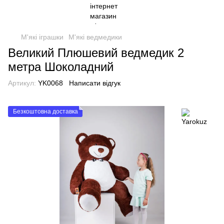
М'які іграшки
М'які ведмедики
Великий Плюшевий ведмедик 2
метра Шоколадний
Артикул:
YK0068
Написати відгук
Безкоштовна доставка