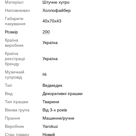
Матеріал
Штучне хутро
Наповнювач
Холлофайбер
Габарити
40х70х43
пакування
Розмір
200
Країна
Україна
виробник
Країна
реєстраціі
Україна
бренду
Музичний
Ні
супровід
Тип
Ведмедик
Вид
Декоративні іграшки
Тип іграшки
Тварини
Вікова група
Від 3-х років
Прання
Машинне/ручне
Виробник
Yarokuz
Стан товару
Новий