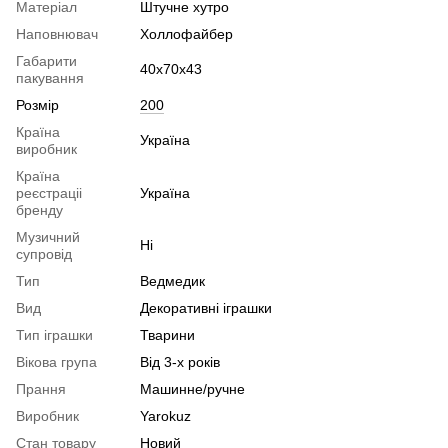
Матеріал
Штучне хутро
Наповнювач
Холлофайбер
Габарити
40х70х43
пакування
Розмір
200
Країна
Україна
виробник
Країна
реєстраціі
Україна
бренду
Музичний
Ні
супровід
Тип
Ведмедик
Вид
Декоративні іграшки
Тип іграшки
Тварини
Вікова група
Від 3-х років
Прання
Машинне/ручне
Виробник
Yarokuz
Стан товару
Новий