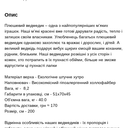
Опис
Плюшевий ведмедик – одна з найпопулярніших м'яких
іграшок. Наші м'які красені вже готові дарувати радість, тепло і
затишок своїм власникам. Улюбленець багатьох плюшевий
ведмедик однаково захоплює та вражає і дорослих, і дітей. А
великий ведмідь подарує вибух щирих ємоцій вашим коханим,
рідним, близьким. Наші ведмедики розкішні з усіх сторін і
кожен, хто потрапить в їх пухнасті обійми, більше не зможе
відпустити ці пухнасті лапки
Матеріал верха - Екологічне штучне хутро
Наповнювач - Високоякісний гіпоалергенний холлофайбер
Вага, кг - 8,2
Габарити в упаковці, см - 51х70х45
Об'ємна вага, кг - 40.0
Вартість доставки, грн ≈ 170
Розмір, см - 200
Відмінна особливість наших ведмедиків - їх пропорція і