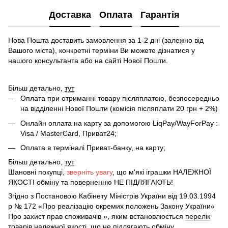
Доставка
Оплата
Гарантія
Нова Пошта доставить замовлення за 1-2 дні (залежно від
Вашого міста), конкретні терміни Ви можете дізнатися у
нашого консультанта або на сайті Нової Пошти.
Більш детально,
тут
Оплата при отриманні товару післяплатою, безпосередньо
на відділенні Нової Пошти (комісія післяплати 20 грн + 2%)
Онлайн оплата на карту за допомогою LiqPay/WayForPay :
Visa / MasterCard, Приват24;
Оплата в терміналі Приват-банку, на карту;
Більш детально,
тут
Шановні покупці,
зверніть увагу
, що м'які іграшки НАЛЕЖНОЇ
ЯКОСТІ обміну та поверненню НЕ ПІДЛЯГАЮТЬ!
Згідно з Постановою Кабінету Міністрів України від 19.03.1994
р № 172 «Про реалізацію окремих положень Закону України«
Про захист прав споживачів », яким встановлюється
перелік
товарів
належної якості, що не підлягають обміну