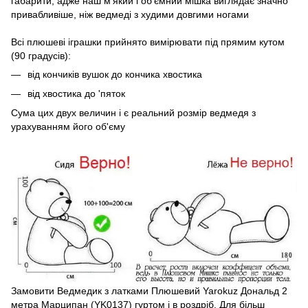
габарити, адже наш м'який і об'ємний мішка виглядає значно
привабливіше, ніж ведмеді з худими довгими ногами
Всі плюшеві іграшки прийнято вимірювати під прямим кутом
(90 градусів):
від кончиків вушок до кончика хвостика
від хвостика до 'пяток
Сума цих двух величин і є реальний розмір ведмедя з
урахуванням його об'єму
Замовити Ведмедик з латками Плюшевий Yarokuz Дональд 2
метра Марципан (YK0137) гуртом і в роздріб. Для більш