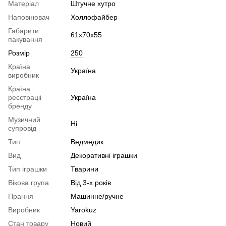
Матеріал
Штучне хутро
Наповнювач
Холлофайбер
Габарити
61х70х55
пакування
Розмір
250
Країна
Україна
виробник
Країна
реєстраціі
Україна
бренду
Музичний
Ні
супровід
Тип
Ведмедик
Вид
Декоративні іграшки
Тип іграшки
Тварини
Вікова група
Від 3-х років
Прання
Машинне/ручне
Виробник
Yarokuz
Стан товару
Новий