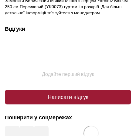
Замовити Величезний М'який Мішка з серцем Yarokuz Вільям
250 см Персиковий (YK0073) гуртом і в роздріб. Для більш
детальної інформіції зв'язуйтеся з менеджером.
Відгуки
Додайте перший відгук
Написати відгук
Поширити у соцмережах