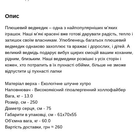
Опис
Плюшевий ведмедик – одна з найпопулярніших м'яких
іграшок. Наші м'які красені вже готові дарувати радість, тепло і
затишок своїм власникам. Улюбленець багатьох плюшевий
ведмедик однаково захоплює та вражає і дорослих, і дітей. А
великий ведмідь подарує вибух щирих ємоцій вашим коханим,
рідним, близьким. Наші ведмедики розкішні з усіх сторін і
кожен, хто потрапить в їх пухнасті обійми, більше не зможе
відпустити ці пухнасті лапки
Матеріал верха - Екологічне штучне хутро
Наповнювач - Високоякісний гіпоалергенний холлофайбер
Вага, кг - 13.0
Розмір, см - 250
Діаметр серця, см - 75
Габарити в упаковці, см - 61х70х55
Об'ємна вага, кг - 60.0
Вартість доставки, грн ≈ 260