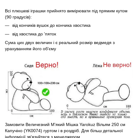
Всі плюшеві іграшки прийнято вимірювати під прямим кутом
(90 градусів):
від кончиків вушок до кончика хвостика
від хвостика до 'пяток
Сума цих двух величин і є реальний розмір ведмедя з
урахуванням його об'єму
Замовити Величезний М'який Мішка Yarokuz Вільям 250 см
Капучіно (YK0074) гуртом і в роздріб. Для більш детальної
інформіції зв'язуйтеся з менеджером.