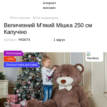
М'які іграшки
М'які ведмедики
Величезний М'який Мішка 250 см
Капучіно
Артикул:
YK0074
1 відгук
Розпродаж
−15%
Безкоштовна доставка