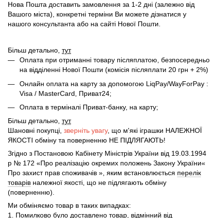
Нова Пошта доставить замовлення за 1-2 дні (залежно від
Вашого міста), конкретні терміни Ви можете дізнатися у
нашого консультанта або на сайті Нової Пошти.
Більш детально,
тут
Оплата при отриманні товару післяплатою, безпосередньо
на відділенні Нової Пошти (комісія післяплати 20 грн + 2%)
Онлайн оплата на карту за допомогою LiqPay/WayForPay :
Visa / MasterCard, Приват24;
Оплата в терміналі Приват-банку, на карту;
Більш детально,
тут
Шановні покупці,
зверніть увагу
, що м'які іграшки НАЛЕЖНОЇ
ЯКОСТІ обміну та поверненню НЕ ПІДЛЯГАЮТЬ!
Згідно з Постановою Кабінету Міністрів України від 19.03.1994
р № 172 «Про реалізацію окремих положень Закону України«
Про захист прав споживачів », яким встановлюється
перелік
товарів
належної якості, що не підлягають обміну
(поверненню).
Ми обміняємо товар в таких випадках:
1. Помилково було доставлено товар, відмінний від