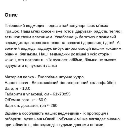
Опис
Плюшевий ведмедик – одна з найпопулярніших м'яких
іграшок. Наші м'які красені вже готові дарувати радість, тепло і
затишок своїм власникам. Улюбленець багатьох плюшевий
ведмедик однаково захоплює та вражає і дорослих, і дітей. А
великий ведмідь подарує вибух щирих ємоцій вашим коханим,
рідним, близьким. Наші ведмедики розкішні з усіх сторін і
кожен, хто потрапить в їх пухнасті обійми, більше не зможе
відпустити ці пухнасті лапки
Матеріал верха - Екологічне штучне хутро
Наповнювач - Високоякісний гіпоалергенний холлофайбер
Вага, кг - 13.0
Габарити в упаковці, см - 61х70х55
Об'ємна вага, кг - 60.0
Вартість доставки, грн ≈ 260
Відмінна особливість наших ведмедиків - їх пропорція і
габарити, адже наш м'який і об'ємний мішка виглядає значно
привабливіше, ніж ведмеді з худими довгими ногами