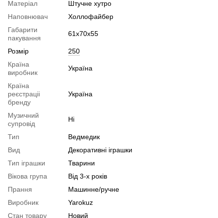
Матеріал
Штучне хутро
Наповнювач
Холлофайбер
Габарити
61х70х55
пакування
Розмір
250
Країна
Україна
виробник
Країна
реєстраціі
Україна
бренду
Музичний
Ні
супровід
Тип
Ведмедик
Вид
Декоративні іграшки
Тип іграшки
Тварини
Вікова група
Від 3-х років
Прання
Машинне/ручне
Виробник
Yarokuz
Стан товару
Новий