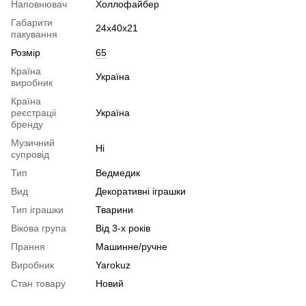
Наповнювач
Холлофайбер
Габарити
24х40х21
пакування
Розмір
65
Країна
Україна
виробник
Країна
реєстраціі
Україна
бренду
Музичний
Ні
супровід
Тип
Ведмедик
Вид
Декоративні іграшки
Тип іграшки
Тварини
Вікова група
Від 3-х років
Прання
Машинне/ручне
Виробник
Yarokuz
Стан товару
Новий