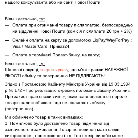
нашого консультанта або на сайті Нової Пошти.
Більш детально,
тут
Оплата при отриманні товару післяплатою, безпосередньо
на відділенні Нової Пошти (комісія післяплати 20 грн + 2%)
Онлайн оплата на карту за допомогою LiqPay/WayForPay :
Visa / MasterCard, Приват24;
Оплата в терміналі Приват-банку, на карту;
Більш детально,
тут
Шановні покупці,
зверніть увагу
, що м'які іграшки НАЛЕЖНОЇ
ЯКОСТІ обміну та поверненню НЕ ПІДЛЯГАЮТЬ!
Згідно з Постановою Кабінету Міністрів України від 19.03.1994
р № 172 «Про реалізацію окремих положень Закону України«
Про захист прав споживачів », яким встановлюється
перелік
товарів
належної якості, що не підлягають обміну
(поверненню).
Ми обміняємо товар в таких випадках:
1. Помилково було доставлено товар, відмінний від
зазначеного в замовленні. Товар не повинен мати слідів
використання, пошкодження і т.д. Тон і колір виробів може