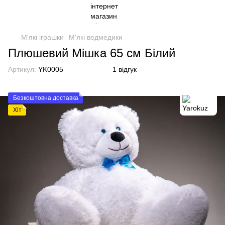
М'які іграшки
М'які ведмедики
Плюшевий Мішка 65 см Білий
Артикул:
YK0005
1 відгук
Безкоштовна доставка
Хіт