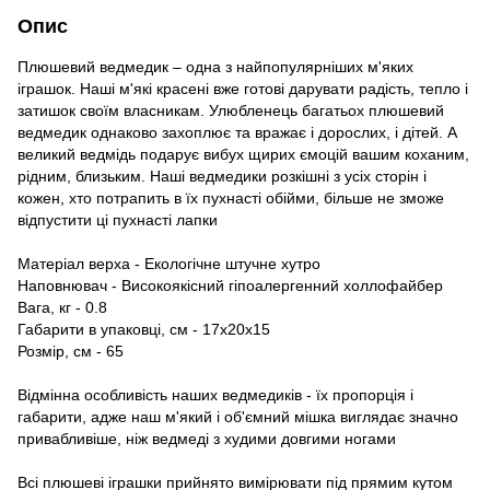
Опис
Плюшевий ведмедик – одна з найпопулярніших м'яких
іграшок. Наші м'які красені вже готові дарувати радість, тепло і
затишок своїм власникам. Улюбленець багатьох плюшевий
ведмедик однаково захоплює та вражає і дорослих, і дітей. А
великий ведмідь подарує вибух щирих ємоцій вашим коханим,
рідним, близьким. Наші ведмедики розкішні з усіх сторін і
кожен, хто потрапить в їх пухнасті обійми, більше не зможе
відпустити ці пухнасті лапки
Матеріал верха - Екологічне штучне хутро
Наповнювач - Високоякісний гіпоалергенний холлофайбер
Вага, кг - 0.8
Габарити в упаковці, см - 17х20х15
Розмір, см - 65
Відмінна особливість наших ведмедиків - їх пропорція і
габарити, адже наш м'який і об'ємний мішка виглядає значно
привабливіше, ніж ведмеді з худими довгими ногами
Всі плюшеві іграшки прийнято вимірювати під прямим кутом