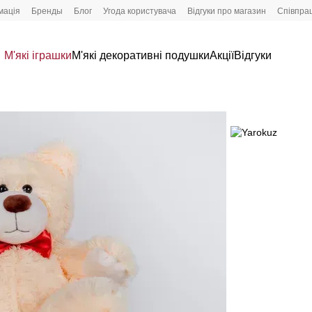
мація
Бренды
Блог
Угода користувача
Відгуки про магазин
Співпра
М'які іграшки
М'які декоративні подушки
Акції
Відгуки