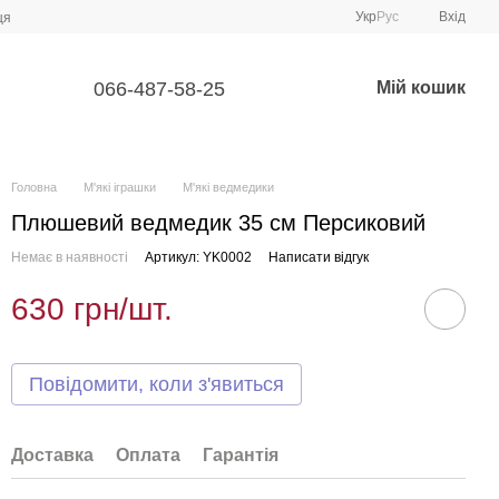
Укр
Рус
Вхід
ця
066-487-58-25
Мій кошик
Головна
М'які іграшки
М'які ведмедики
Плюшевий ведмедик 35 см Персиковий
Немає в наявності
Артикул: YK0002
Написати відгук
630 грн/шт.
Повідомити, коли з'явиться
Доставка
Оплата
Гарантія