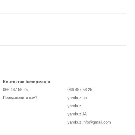
Контактна інформація
066-487-58-25
066-487-58-25
yarokuz.ua
Передзвонити вам?
yarokuz
yarokuzUA
yarokuz.info@gmail.com