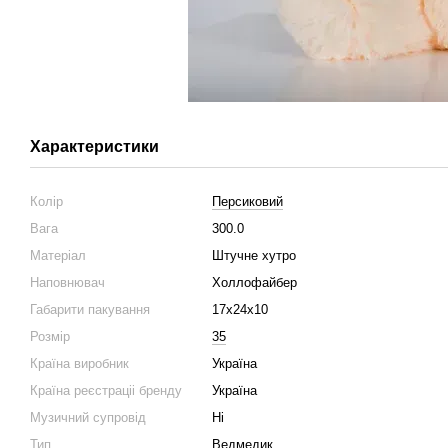
Характеристики
Колір
Персиковий
Вага
300.0
Матеріал
Штучне хутро
Наповнювач
Холлофайбер
Габарити пакування
17х24х10
Розмір
35
Країна виробник
Україна
Країна реєстраціі бренду
Україна
Музичний супровід
Ні
Тип
Ведмедик