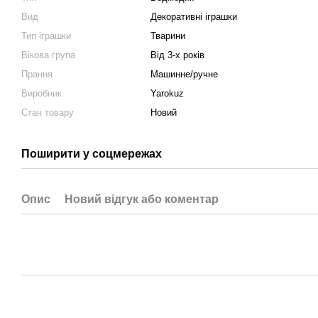
Вид
Декоративні іграшки
Тип іграшки
Тварини
Вікова група
Від 3-х років
Прання
Машинне/ручне
Виробник
Yarokuz
Стан товару
Новий
Поширити у соцмережах
Опис
Новий відгук або коментар