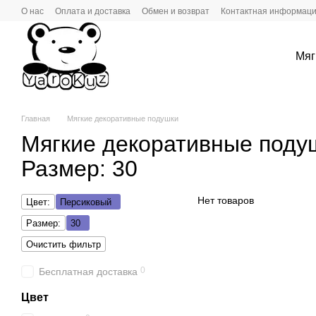
Перейти к основному контенту
О нас
Оплата и доставка
Обмен и возврат
Контактная информац
Мяг
Главная
Мягкие декоративные подушки
Мягкие декоративные поду
Размер: 30
Нет товаров
Цвет:
Персиковый
Размер:
30
Очистить фильтр
0
Бесплатная доставка
Цвет