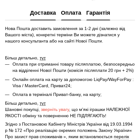
Доставка
Оплата
Гарантія
Нова Пошта доставить замовлення за 1-2 дні (залежно від
Вашого міста), конкретні терміни Ви можете дізнатися у
нашого консультанта або на сайті Нової Пошти.
Більш детально,
тут
Оплата при отриманні товару післяплатою, безпосередньо
на відділенні Нової Пошти (комісія післяплати 20 грн + 2%)
Онлайн оплата на карту за допомогою LiqPay/WayForPay :
Visa / MasterCard, Приват24;
Оплата в терміналі Приват-банку, на карту;
Більш детально,
тут
Шановні покупці,
зверніть увагу
, що м'які іграшки НАЛЕЖНОЇ
ЯКОСТІ обміну та поверненню НЕ ПІДЛЯГАЮТЬ!
Згідно з Постановою Кабінету Міністрів України від 19.03.1994
р № 172 «Про реалізацію окремих положень Закону України«
Про захист прав споживачів », яким встановлюється
перелік