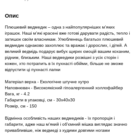
Опис
Плюшевий ведмедик – одна з найпопулярніших м'яких
іграшок. Наші м'які красені вже готові дарувати радість, тепло і
затишок своїм власникам. Улюбленець багатьох плюшевий
ведмедик однаково захоплює та вражає і дорослих, і дітей. А
великий ведмідь подарує вибух щирих ємоцій вашим коханим,
рідним, близьким. Наші ведмедики розкішні з усіх сторін і
кожен, хто потрапить в їх пухнасті обійми, більше не зможе
відпустити ці пухнасті лапки
Матеріал верха - Екологічне штучне хутро
Наповнювач - Високоякісний гіпоалергенний холлофайбер
Вага, кг - 4.2
Габарити в упаковці, см - 30х40х30
Розмір, см - 150
Відмінна особливість наших ведмедиків - їх пропорція і
габарити, адже наш м'який і об'ємний мішка виглядає значно
привабливіше, ніж ведмеді з худими довгими ногами