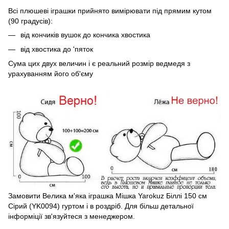
Всі плюшеві іграшки прийнято вимірювати під прямим кутом
(90 градусів):
від кончиків вушок до кончика хвостика
від хвостика до 'пяток
Сума цих двух величин і є реальний розмір ведмедя з
урахуванням його об'єму
Замовити Велика м'яка іграшка Мішка Yarokuz Біллі 150 см
Сірий (YK0094) гуртом і в роздріб. Для більш детальної
інформіції зв'язуйтеся з менеджером.