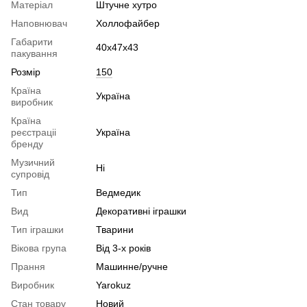
Матеріал
Штучне хутро
Наповнювач
Холлофайбер
Габарити
40х47х43
пакування
Розмір
150
Країна
Україна
виробник
Країна
реєстраціі
Україна
бренду
Музичний
Ні
супровід
Тип
Ведмедик
Вид
Декоративні іграшки
Тип іграшки
Тварини
Вікова група
Від 3-х років
Прання
Машинне/ручне
Виробник
Yarokuz
Стан товару
Новий