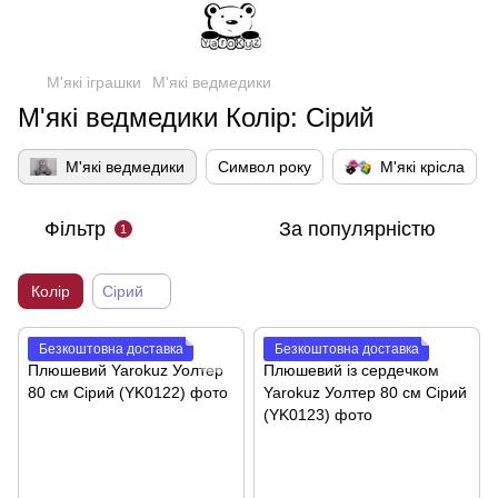
М'які іграшки
М'які ведмедики
М'які ведмедики Колір: Сірий
М'які ведмедики
Символ року
М'які крісла
Фільтр
За популярністю
1
Колір
Сірий
Безкоштовна доставка
Безкоштовна доставка