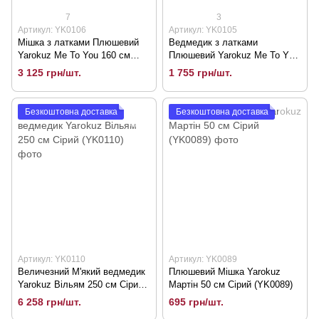
7
3
Артикул: YK0106
Артикул: YK0105
Мішка з латками Плюшевий
Ведмедик з латками
Yarokuz Me To You 160 см
Плюшевий Yarokuz Me To You
Сірий (YK0106)
100 см Сірий (YK0105)
3 125 грн/шт.
1 755 грн/шт.
Безкоштовна доставка
Безкоштовна доставка
Артикул: YK0110
Артикул: YK0089
Величезний М'який ведмедик
Плюшевий Мішка Yarokuz
Yarokuz Вільям 250 см Сірий
Мартін 50 см Сірий (YK0089)
(YK0110)
6 258 грн/шт.
695 грн/шт.