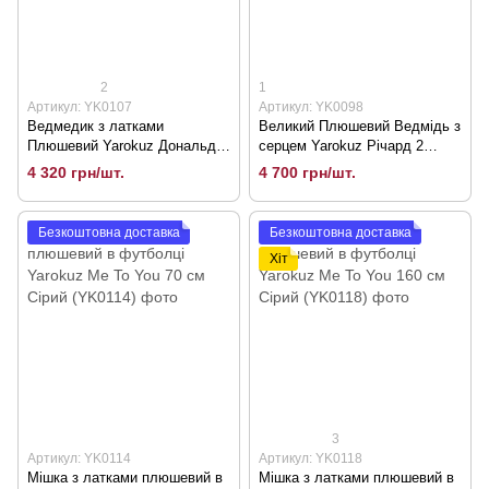
2
1
Артикул: YK0107
Артикул: YK0098
Ведмедик з латками
Великий Плюшевий Ведмідь з
Плюшевий Yarokuz Дональд 2
серцем Yarokuz Річард 2
метра Сірий (YK0107)
метра Сірий (YK0098)
4 320 грн/шт.
4 700 грн/шт.
Безкоштовна доставка
Безкоштовна доставка
Хіт
3
Артикул: YK0114
Артикул: YK0118
Мішка з латками плюшевий в
Мішка з латками плюшевий в