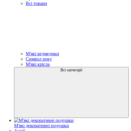
Всі товари
М'які ведмедики
Символ року
М'які крісла
Всі категорії
М'які декоративні подушки
Акції