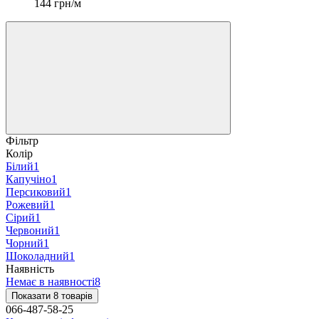
144 грн/м
Фільтр
Колір
Білий
1
Капучіно
1
Персиковий
1
Рожевий
1
Сірий
1
Червоний
1
Чорний
1
Шоколадний
1
Наявність
Немає в наявності
8
Показати 8 товарів
066-487-58-25