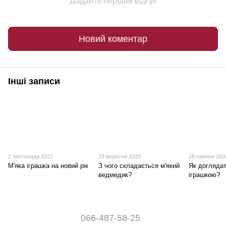
Додайте перший відгук
Новий коментар
Інші записи
2 листопада 2021
29 вересня 2020
28 серпня 202
М'яка іграшка на новий рік
З чого складається м'який
Як доглядат
ведмедик?
іграшкою?
066-487-58-25